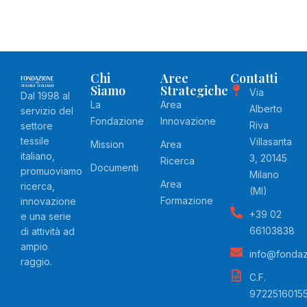
Chi
Aree
Contatti
Siamo
Strategiche
Via
Dal 1998 al
La
Area
Alberto
servizio del
Fondazione
Innovazione
Riva
settore
tessile
Villasanta
Mission
Area
italiano,
3, 20145
Ricerca
Documenti
promuoviamo
Milano
Area
ricerca,
(MI)
Formazione
innovazione
+39 02
e una serie
66103838
di attività ad
ampio
info@fondazio
raggio.
C.F.
9722516015