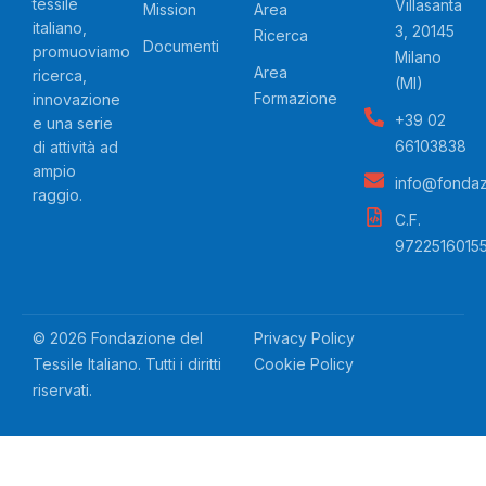
tessile
Villasanta
Mission
Area
italiano,
3, 20145
Ricerca
Documenti
promuoviamo
Milano
Area
ricerca,
(MI)
Formazione
innovazione
+39 02
e una serie
66103838
di attività ad
ampio
info@fondazio
raggio.
C.F.
9722516015
© 2026 Fondazione del
Privacy Policy
Tessile Italiano. Tutti i diritti
Cookie Policy
riservati.