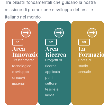
Tre pilastri fondamentali che guidano la nostra
missione di promozione e sviluppo del tessile
italiano nel mondo.
01
02
03
Area
Area
La
Innovazione
Ricerca
Formazion
Trasferimento
Progetti di
Borsa di
tecnologico
ricerca
studio
e sviluppo
applicata
annuale
di nuovi
per il
materiali
settore
tessile e
moda