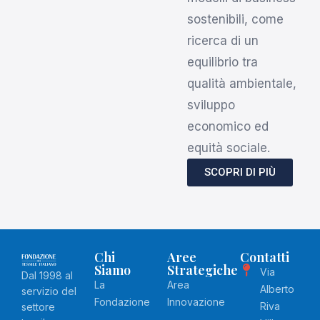
sostenibili, come
ricerca di un
equilibrio tra
qualità ambientale,
sviluppo
economico ed
equità sociale.
SCOPRI DI PIÙ
Chi
Aree
Contatti
Siamo
Strategiche
Via
Dal 1998 al
La
Area
Alberto
servizio del
Fondazione
Innovazione
Riva
settore