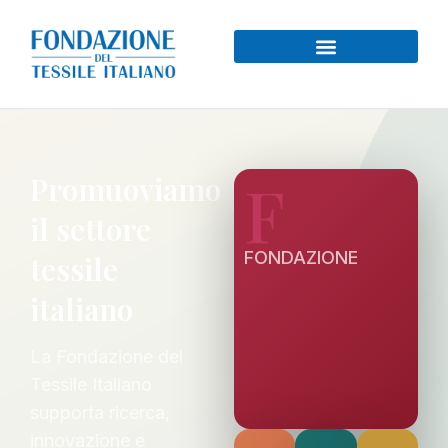
F
Promuoviamo
il settore
FONDAZIONE
tessile
italiano
La Fondazione del
Tessile Italiano
supporta ricerca,
innovazione e